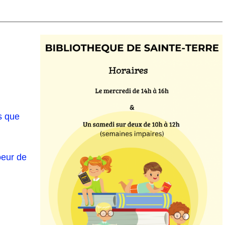
s que
oeur de