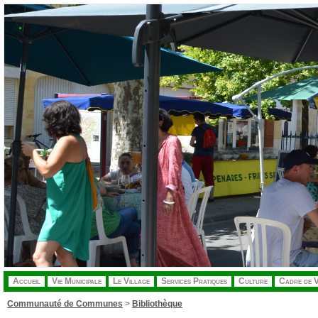
.
Accueil
Vie Municipale
Le Village
Services Pratiques
Culture
Cadre de V
Communauté de Communes
>
Bibliothèque