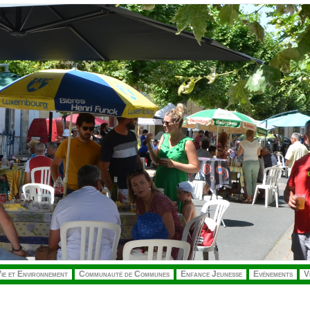
ie et Environnement
Communauté de Communes
Enfance Jeunesse
Evénements
V